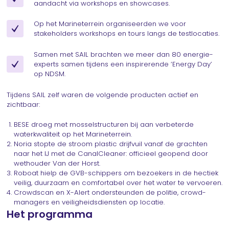
aandacht via workshops en showcases.
Op het Marineterrein organiseerden we voor
stakeholders workshops en tours langs de testlocaties.
Samen met SAIL brachten we meer dan 80 energie-
experts samen tijdens een inspirerende ‘Energy Day’
op NDSM.
Tijdens SAIL zelf waren de volgende producten actief en
zichtbaar:
BESE droeg met mosselstructuren bij aan verbeterde
waterkwaliteit op het Marineterrein.
Noria stopte de stroom plastic drijfvuil vanaf de grachten
naar het IJ met de CanalCleaner: officieel geopend door
wethouder Van der Horst.
Roboat hielp de GVB-schippers om bezoekers in de hectiek
veilig, duurzaam en comfortabel over het water te vervoeren.
Crowdscan en X-Alert ondersteunden de politie, crowd-
managers en veiligheidsdiensten op locatie.
Het programma